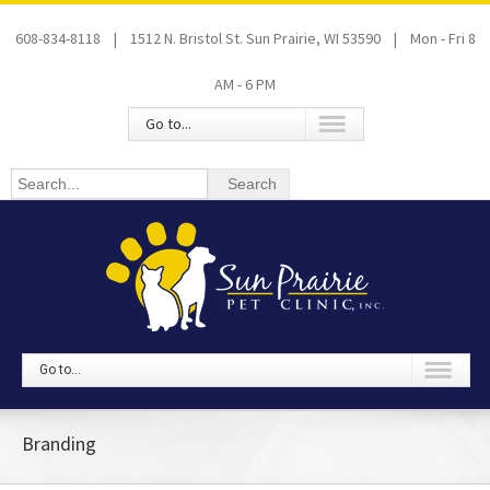
608-834-8118 | 1512 N. Bristol St. Sun Prairie, WI 53590 | Mon - Fri 8
AM - 6 PM
Go to...
Go to...
Branding