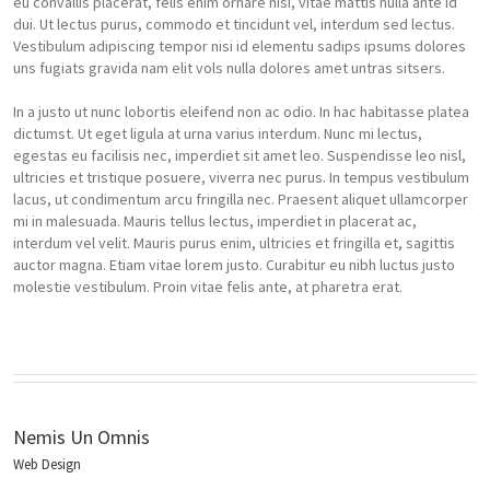
eu convallis placerat, felis enim ornare nisi, vitae mattis nulla ante id
dui. Ut lectus purus, commodo et tincidunt vel, interdum sed lectus.
Vestibulum adipiscing tempor nisi id elementu sadips ipsums dolores
uns fugiats gravida nam elit vols nulla dolores amet untras sitsers.
In a justo ut nunc lobortis eleifend non ac odio. In hac habitasse platea
dictumst. Ut eget ligula at urna varius interdum. Nunc mi lectus,
egestas eu facilisis nec, imperdiet sit amet leo. Suspendisse leo nisl,
ultricies et tristique posuere, viverra nec purus. In tempus vestibulum
lacus, ut condimentum arcu fringilla nec. Praesent aliquet ullamcorper
mi in malesuada. Mauris tellus lectus, imperdiet in placerat ac,
interdum vel velit. Mauris purus enim, ultricies et fringilla et, sagittis
auctor magna. Etiam vitae lorem justo. Curabitur eu nibh luctus justo
molestie vestibulum. Proin vitae felis ante, at pharetra erat.
Nemis Un Omnis
Web Design