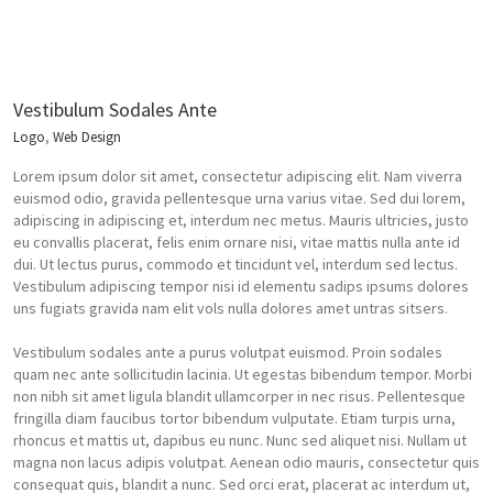
Vestibulum Sodales Ante
Logo
,
Web Design
Lorem ipsum dolor sit amet, consectetur adipiscing elit. Nam viverra
euismod odio, gravida pellentesque urna varius vitae. Sed dui lorem,
adipiscing in adipiscing et, interdum nec metus. Mauris ultricies, justo
eu convallis placerat, felis enim ornare nisi, vitae mattis nulla ante id
dui. Ut lectus purus, commodo et tincidunt vel, interdum sed lectus.
Vestibulum adipiscing tempor nisi id elementu sadips ipsums dolores
uns fugiats gravida nam elit vols nulla dolores amet untras sitsers.
Vestibulum sodales ante a purus volutpat euismod. Proin sodales
quam nec ante sollicitudin lacinia. Ut egestas bibendum tempor. Morbi
non nibh sit amet ligula blandit ullamcorper in nec risus. Pellentesque
fringilla diam faucibus tortor bibendum vulputate. Etiam turpis urna,
rhoncus et mattis ut, dapibus eu nunc. Nunc sed aliquet nisi. Nullam ut
magna non lacus adipis volutpat. Aenean odio mauris, consectetur quis
consequat quis, blandit a nunc. Sed orci erat, placerat ac interdum ut,