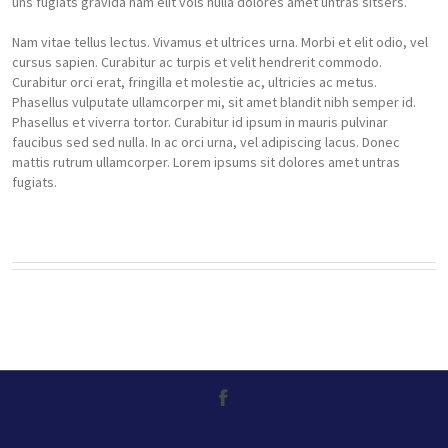
uns fugiats gravida nam elit vols nulla dolores amet untras sitsers.
Nam vitae tellus lectus. Vivamus et ultrices urna. Morbi et elit odio, vel
cursus sapien. Curabitur ac turpis et velit hendrerit commodo.
Curabitur orci erat, fringilla et molestie ac, ultricies ac metus.
Phasellus vulputate ullamcorper mi, sit amet blandit nibh semper id.
Phasellus et viverra tortor. Curabitur id ipsum in mauris pulvinar
faucibus sed sed nulla. In ac orci urna, vel adipiscing lacus. Donec
mattis rutrum ullamcorper. Lorem ipsums sit dolores amet untras
fugiats.