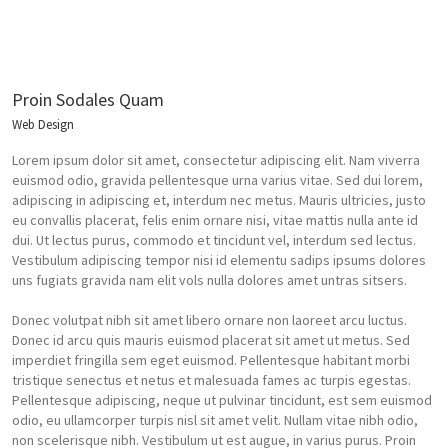
Proin Sodales Quam
Web Design
Lorem ipsum dolor sit amet, consectetur adipiscing elit. Nam viverra
euismod odio, gravida pellentesque urna varius vitae. Sed dui lorem,
adipiscing in adipiscing et, interdum nec metus. Mauris ultricies, justo
eu convallis placerat, felis enim ornare nisi, vitae mattis nulla ante id
dui. Ut lectus purus, commodo et tincidunt vel, interdum sed lectus.
Vestibulum adipiscing tempor nisi id elementu sadips ipsums dolores
uns fugiats gravida nam elit vols nulla dolores amet untras sitsers.
Donec volutpat nibh sit amet libero ornare non laoreet arcu luctus.
Donec id arcu quis mauris euismod placerat sit amet ut metus. Sed
imperdiet fringilla sem eget euismod. Pellentesque habitant morbi
tristique senectus et netus et malesuada fames ac turpis egestas.
Pellentesque adipiscing, neque ut pulvinar tincidunt, est sem euismod
odio, eu ullamcorper turpis nisl sit amet velit. Nullam vitae nibh odio,
non scelerisque nibh. Vestibulum ut est augue, in varius purus. Proin