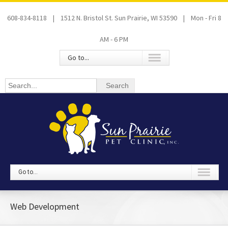
608-834-8118 | 1512 N. Bristol St. Sun Prairie, WI 53590 | Mon - Fri 8
AM - 6 PM
Go to...
Go to...
Web Development