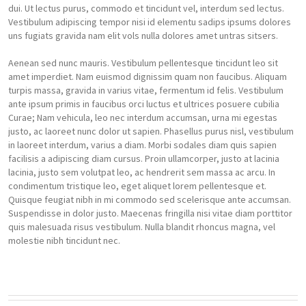
dui. Ut lectus purus, commodo et tincidunt vel, interdum sed lectus.
Vestibulum adipiscing tempor nisi id elementu sadips ipsums dolores
uns fugiats gravida nam elit vols nulla dolores amet untras sitsers.
Aenean sed nunc mauris. Vestibulum pellentesque tincidunt leo sit
amet imperdiet. Nam euismod dignissim quam non faucibus. Aliquam
turpis massa, gravida in varius vitae, fermentum id felis. Vestibulum
ante ipsum primis in faucibus orci luctus et ultrices posuere cubilia
Curae; Nam vehicula, leo nec interdum accumsan, urna mi egestas
justo, ac laoreet nunc dolor ut sapien. Phasellus purus nisl, vestibulum
in laoreet interdum, varius a diam. Morbi sodales diam quis sapien
facilisis a adipiscing diam cursus. Proin ullamcorper, justo at lacinia
lacinia, justo sem volutpat leo, ac hendrerit sem massa ac arcu. In
condimentum tristique leo, eget aliquet lorem pellentesque et.
Quisque feugiat nibh in mi commodo sed scelerisque ante accumsan.
Suspendisse in dolor justo. Maecenas fringilla nisi vitae diam porttitor
quis malesuada risus vestibulum. Nulla blandit rhoncus magna, vel
molestie nibh tincidunt nec.