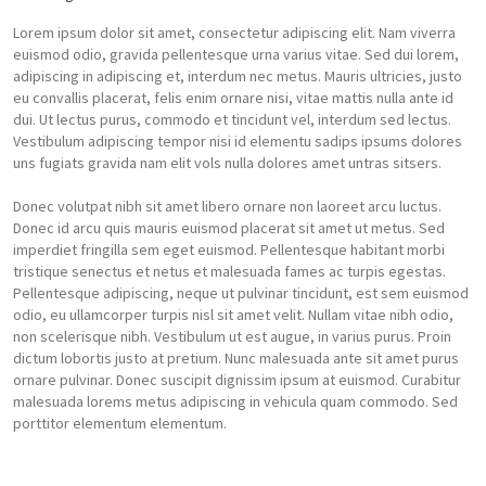
Lorem ipsum dolor sit amet, consectetur adipiscing elit. Nam viverra
euismod odio, gravida pellentesque urna varius vitae. Sed dui lorem,
adipiscing in adipiscing et, interdum nec metus. Mauris ultricies, justo
eu convallis placerat, felis enim ornare nisi, vitae mattis nulla ante id
dui. Ut lectus purus, commodo et tincidunt vel, interdum sed lectus.
Vestibulum adipiscing tempor nisi id elementu sadips ipsums dolores
uns fugiats gravida nam elit vols nulla dolores amet untras sitsers.
Donec volutpat nibh sit amet libero ornare non laoreet arcu luctus.
Donec id arcu quis mauris euismod placerat sit amet ut metus. Sed
imperdiet fringilla sem eget euismod. Pellentesque habitant morbi
tristique senectus et netus et malesuada fames ac turpis egestas.
Pellentesque adipiscing, neque ut pulvinar tincidunt, est sem euismod
odio, eu ullamcorper turpis nisl sit amet velit. Nullam vitae nibh odio,
non scelerisque nibh. Vestibulum ut est augue, in varius purus. Proin
dictum lobortis justo at pretium. Nunc malesuada ante sit amet purus
ornare pulvinar. Donec suscipit dignissim ipsum at euismod. Curabitur
malesuada lorems metus adipiscing in vehicula quam commodo. Sed
porttitor elementum elementum.