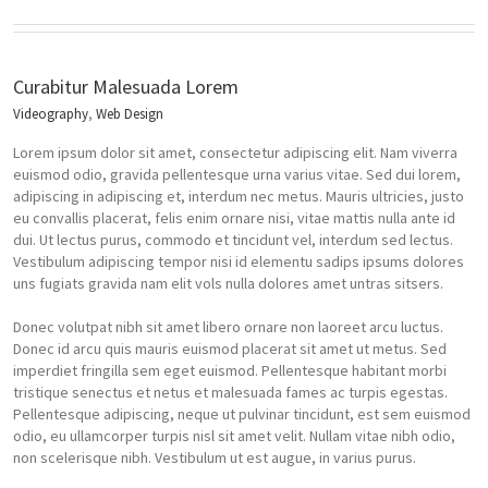
Curabitur Malesuada Lorem
Videography
,
Web Design
Lorem ipsum dolor sit amet, consectetur adipiscing elit. Nam viverra
euismod odio, gravida pellentesque urna varius vitae. Sed dui lorem,
adipiscing in adipiscing et, interdum nec metus. Mauris ultricies, justo
eu convallis placerat, felis enim ornare nisi, vitae mattis nulla ante id
dui. Ut lectus purus, commodo et tincidunt vel, interdum sed lectus.
Vestibulum adipiscing tempor nisi id elementu sadips ipsums dolores
uns fugiats gravida nam elit vols nulla dolores amet untras sitsers.
Donec volutpat nibh sit amet libero ornare non laoreet arcu luctus.
Donec id arcu quis mauris euismod placerat sit amet ut metus. Sed
imperdiet fringilla sem eget euismod. Pellentesque habitant morbi
tristique senectus et netus et malesuada fames ac turpis egestas.
Pellentesque adipiscing, neque ut pulvinar tincidunt, est sem euismod
odio, eu ullamcorper turpis nisl sit amet velit. Nullam vitae nibh odio,
non scelerisque nibh. Vestibulum ut est augue, in varius purus.