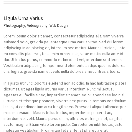
Ligula Urna Varius
Photography
,
Videography
,
Web Design
Lorem ipsum dolor sit amet, consectetur adipiscing elit. Nam viverra
euismod odio, gravida pellentesque urna varius vitae. Sed dui lorem,
adipiscing in adipiscing et, interdum nec metus. Mauris ultricies, justo
eu convallis placerat, felis enim ornare nisi, vitae mattis nulla ante id
dui. Ut lectus purus, commodo et tincidunt vel, interdum sed lectus.
Vestibulum adipiscing tempor nisi id elementu sadips ipsums dolores
uns fugiats gravida nam elit vols nulla dolores amet untras sitsers.
In a justo ut nunc lobortis eleifend non ac odio. In hac habitasse platea
dictumst. Ut eget ligula at urna varius interdum. Nunc mi lectus,
egestas eu facilisis nec, imperdiet sit amet leo. Suspendisse leo nisl,
ultricies et tristique posuere, viverra nec purus. In tempus vestibulum
lacus, ut condimentum arcu fringilla nec. Praesent aliquet ullamcorper
mi in malesuada. Mauris tellus lectus, imperdiet in placerat ac,
interdum vel velit. Mauris purus enim, ultricies et fringilla et, sagittis
auctor magna. Etiam vitae lorem justo. Curabitur eu nibh luctus justo
molestie vestibulum. Proin vitae felis ante, at pharetra erat.