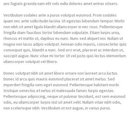
uns fugiats gravida nam elit vols nulla dolores amet untras sitsers.
Vestibulum sodales ante a purus volutpat euismod. Proin sodales
quam nec ante sollicitudin lacinia. Ut egestas bibendum tempor. Morbi
non nibh sit amet ligula blandit ullamcorper in nec risus. Pellentesque
fringilla diam faucibus tortor bibendum vulputate. Etiam turpis urna,
rhoncus et mattis ut, dapibus eu nunc. Nunc sed aliquet nisi. Nullam ut
magna non lacus adipis volutpat. Aenean odio mauris, consectetur quis
consequat quis, blandit a nunc. Sed orci erat, placerat ac interdum ut,
suscipit augue. Nunc vitae mi tortor. Ut vel justo quis lectus elementum
ullamcorper volutpat vel libero.
Donec volutpat nibh sit amet libero ornare non laoreet arcu luctus.
Donec id arcu quis mauris euismod placerat sit amet metus. Sed
imperdiet fringilla sem eget euismod. Pellentesque habitant morbi
tristique senectus et netus et malesuada fames turpis egestas.
Pellentesque adipiscing, neque ut pulvinar tincidunt, est sem euismod
odio, eu ullamcorper turpis nisl sit amet velit. Nullam vitae nibh odio,
non scelerisque nibh. Vestibulum ut est augue, in varius purus.