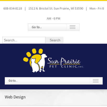
608-834-8118 | 1512 N. Bristol St. Sun Prairie, WI 53590 | Mon - Fri 8
AM - 6 PM
Go to...
Go to...
Web Design